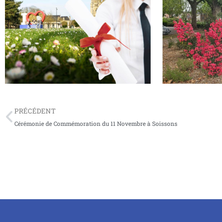
Bac et Brevet 2026 : la Ville de Soissons
Soissons, cité-jar
mettra à l’honneur ses jeunes diplômés
star de l’été !
PRÉCÉDENT
Cérémonie de Commémoration du 11 Novembre à Soissons