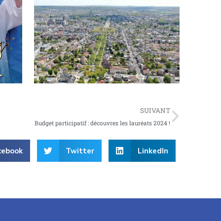
Plus vert, plus beau, plus sûr : le boulevard
Pasteur change de dimension
SUIVANT
Budget participatif : découvrez les lauréats 2024 !
cebook
Twitter
LinkedIn