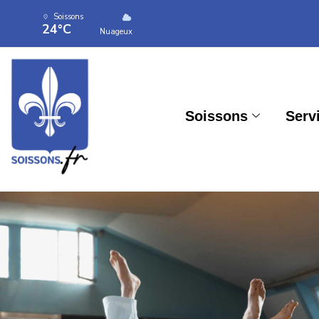
Soissons
24°C
Nuageux
Soissons
Serv