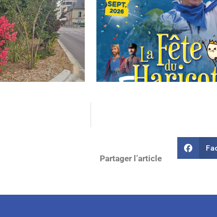
din : Le Lilas des Indes, la
Fête du Haricot 2026
Fa
Partager l’article