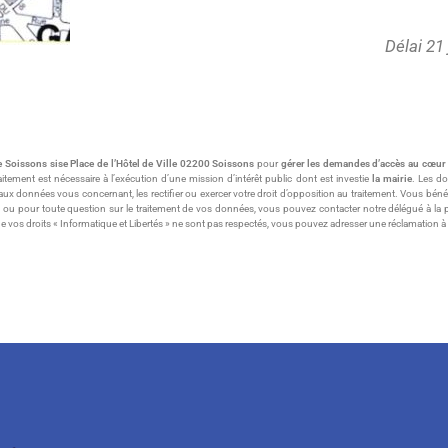
Délai 21
e Soissons sise Place de l’Hôtel de Ville 02200 Soissons
pour
gérer les demandes d’accès au cœur 
aitement est nécessaire à l’exécution d’une mission d’intérêt public dont est investie
la mairie
. Les d
nnées vous concernant, les rectifier ou exercer votre droit d’opposition au traitement. Vous bénéficiez 
oits ou pour toute question sur le traitement de vos données, vous pouvez contacter notre délégué à la
 vos droits « Informatique et Libertés » ne sont pas respectés, vous pouvez adresser une réclamation à la