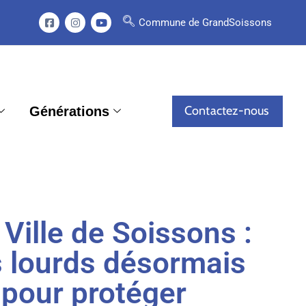
Commune de GrandSoissons
Contactez-nous
Générations
Ville de Soissons :
s lourds désormais
s pour protéger