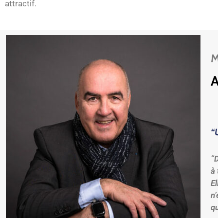
attractif.
M
A
“
“D
à
El
n
q