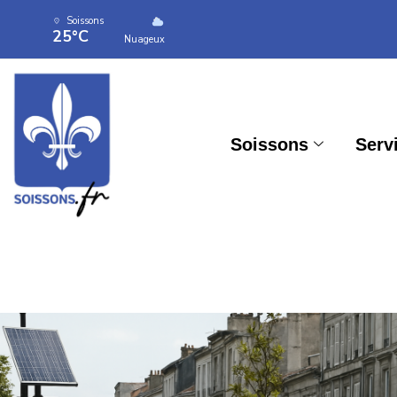
Soissons
25°C
Nuageux
Soissons
Serv