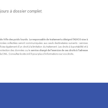
 jours à dossier complet.
de Ville des poids lourds
.
Le responsable de traitement a désigné l’ADICO sise à
onnées collectées seront communiquées aux seuls destinataires suivants : services
également d’un droit à la limitation du traitement. Les droits à la portabilité et à
 protection des données ou le
service chargé de l’exercice de ces droits à l’adresse
 CNIL. Consultez le site cnil.fr pour plus d’informations sur vos droits.