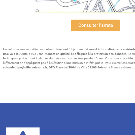
Consulter l'arrêté
Les informations recueillies sur ce formulaire font l’objet d’un traitement
informatisé
par
la mairie d
Beauvais (60000), 5 rue Jean Monnet en qualité de déléguée à la protection des données.
Le tr
techniques, police municipale
.
Les données sont conservées pendant 5 ans. Vous pouvez accéder aux do
l’effacement ne s’appliquent pas à l’exécution d’une mission d’intérêt public. Pour exercer ces dr
suivante : dpo@ville-soissons.fr; DPO, Place de l’Hôtel de Ville 02200 Soissons
Si vous estimez que