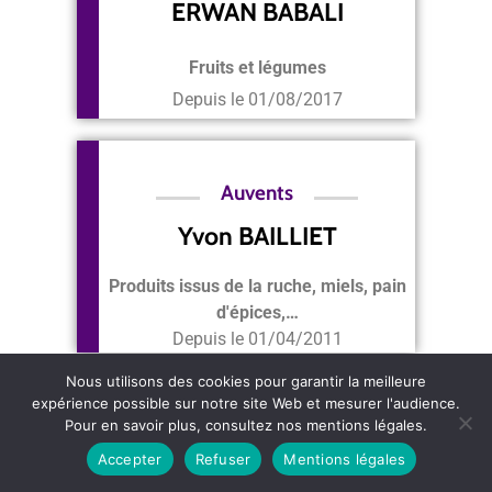
ERWAN BABALI
Fruits et légumes
Depuis le
01/08/2017
Auvents
Yvon BAILLIET
Produits issus de la ruche, miels, pain
d'épices,…
Depuis le
01/04/2011
Nous utilisons des cookies pour garantir la meilleure
expérience possible sur notre site Web et mesurer l'audience.
Auvents
Pour en savoir plus, consultez nos mentions légales.
Accepter
Refuser
Mentions légales
Pierre CHABROL