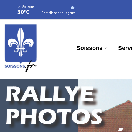
Soissons
30°C
Partiellement nuageux
Soissons
Serv