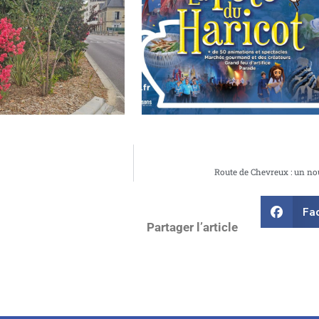
din : Le Lilas des Indes, la
Fête du Haricot 2026
Route de Chevreux : un no
Fa
Partager l’article