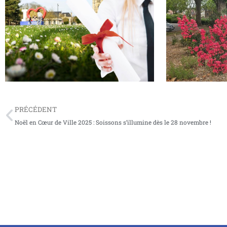
Bac et Brevet 2026 : la Ville de Soissons
Soissons, cité-jar
mettra à l’honneur ses jeunes diplômés
star de l’été !
PRÉCÉDENT
Noël en Cœur de Ville 2025 : Soissons s’illumine dès le 28 novembre !