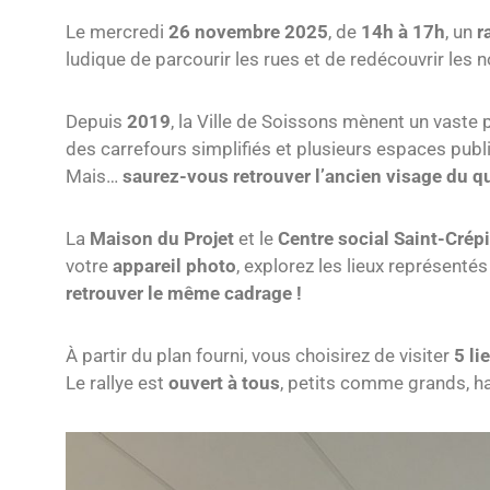
Le mercredi
26 novembre 2025
, de
14h à 17h
, un
r
ludique de parcourir les rues et de redécouvrir le
Depuis
2019
, la Ville de Soissons mènent un vast
des carrefours simplifiés et plusieurs espaces pub
Mais…
saurez-vous retrouver l’ancien visage du qu
La
Maison du Projet
et le
Centre social Saint-Crép
votre
appareil photo
, explorez les lieux représenté
retrouver le même cadrage !
À partir du plan fourni, vous choisirez de visiter
5 li
Le rallye est
ouvert à tous
, petits comme grands, ha