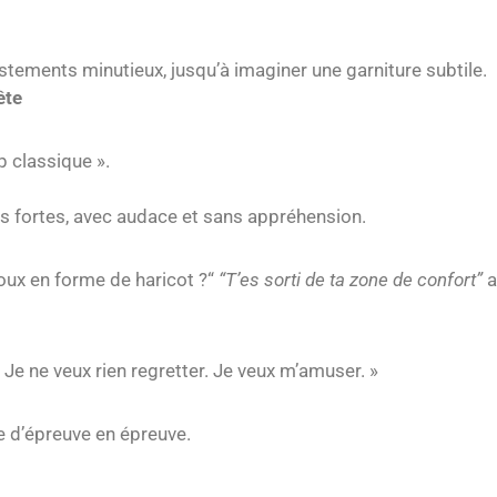
ajustements minutieux, jusqu’à imaginer une garniture subtile.
ête
p classique ».
lus fortes, avec audace et sans appréhension.
oux en forme de haricot ?“
“T’es sorti de ta zone de confort”
a
. Je ne veux rien regretter. Je veux m’amuser. »
sse d’épreuve en épreuve.