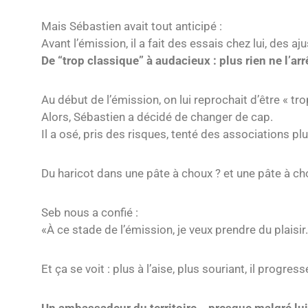
Mais Sébastien avait tout anticipé :
Avant l’émission, il a fait des essais chez lui, des 
De “trop classique” à audacieux : plus rien ne l’arr
Au début de l’émission, on lui reprochait d’être « tro
Alors, Sébastien a décidé de changer de cap.
Il a osé, pris des risques, tenté des associations p
Du haricot dans une pâte à choux ? et une pâte à ch
Seb nous a confié :
«À ce stade de l’émission, je veux prendre du plaisir
Et ça se voit : plus à l’aise, plus souriant, il progre
Un ambassadeur du territoire… presque malgré lui