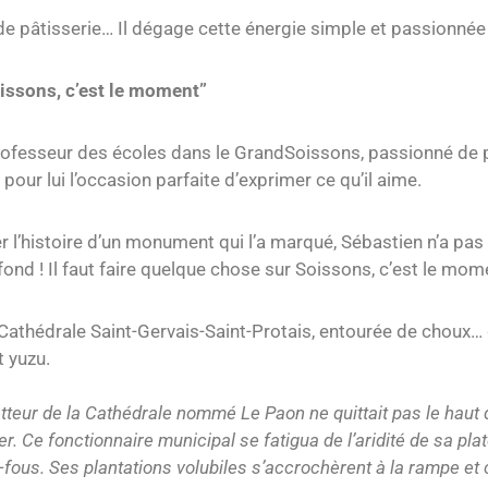
e de pâtisserie… Il dégage cette énergie simple et passionnée 
oissons, c’est le moment”
t professeur des écoles dans le GrandSoissons, passionné de 
our lui l’occasion parfaite d’exprimer ce qu’il aime.
ter l’histoire d’un monument qui l’a marqué, Sébastien n’a pa
 fond ! Il faut faire quelque chose sur Soissons, c’est le mom
la Cathédrale Saint-Gervais-Saint-Protais, entourée de choux…
t yuzu.
etteur de la Cathédrale nommé Le Paon ne quittait pas le haut de s
r. Ce fonctionnaire municipal se fatigua de l’aridité de sa pla
-fous. Ses plantations volubiles s’accrochèrent à la rampe et 