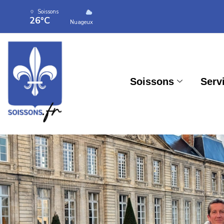
Soissons
26°C
Nuageux
Soissons
Serv