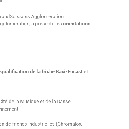
r.
e GrandSoissons Agglomération.
Agglomération, a présenté les
orientations
equalification de la friche Baxi-Focast
et
ité de la Musique et de la Danse,
onnement,
on de friches industrielles (Chromalox,