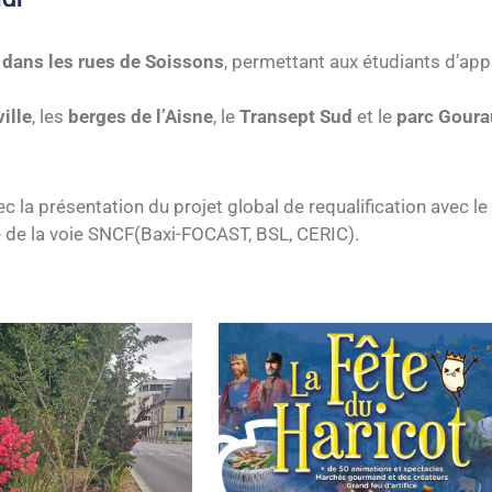
n dans les rues de Soissons
, permettant aux étudiants d’ap
ille
, les
berges de l’Aisne
, le
Transept Sud
et le
parc Gour
avec la présentation du projet global de requalification avec 
re de la voie SNCF(Baxi-FOCAST, BSL, CERIC).
din : Le Lilas des Indes, la
Fête du Haricot 2026