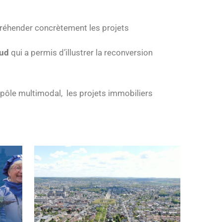
préhender concrètement les projets
aud
qui a permis d’illustrer la reconversion
le pôle multimodal, les projets immobiliers
Plus vert, plus beau, plus sûr : le boulevard
Pasteur change de dimension