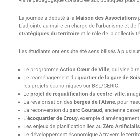
visite pédagogique consacrée aux politiques publiq
La journée a débuté à la
Maison des Associations
p
L’adjointe au maire en charge de l’urbanisme et de
stratégiques du territoire
et le rôle de la collectivi
Les étudiants ont ensuite été sensibilisés à plusie
Le programme
Action Cœur de Ville
, qui vise à r
Le réaménagement du
quartier de la gare de So
les projets économiques sur BSL/CERIC…
Le
projet de requalification du centre-ville
, imag
La revalorisation des
berges de l’Aisne
, pour mieu
La reconversion du
parc Gouraud
, ancienne case
L’
écoquartier de Crouy
, exemple d’aménagement c
Les enjeux de planification liés au
Zéro Artificial
Le développement économique à travers le territoir