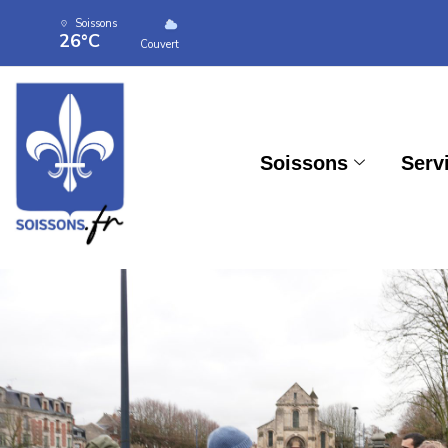
Soissons
26°C
Couvert
Soissons
Serv