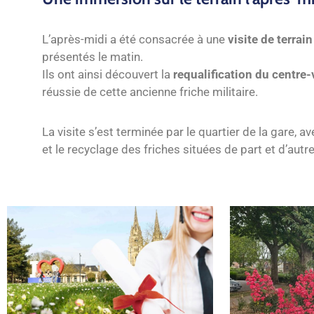
L’après-midi a été consacrée à une
visite de terrai
présentés le matin.
Ils ont ainsi découvert la
requalification du centre-v
réussie de cette ancienne friche militaire.
La visite s’est terminée par le quartier de la gare, 
et le recyclage des friches situées de part et d’aut
Bac et Brevet 2026 : la Ville de Soissons
Soissons, cité-jar
mettra à l’honneur ses jeunes diplômés
star de l’été !