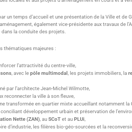
ues locales et aux projets d’aménagement en cours et à veni
ar un temps d’accueil et une présentation de la Ville et d
 l’aménagement, également vice-présidente aux travaux de l’
té dans la conduite des projets.
urs thématiques majeures :
enforcer l’attractivité du centre-ville,
issons
, avec le
pôle multimodal
, les projets immobiliers, la
r
iné par l’architecte Jean-Michel Wilmotte,
x reconnecter la ville à son fleuve,
rne transformée en quartier mixte accueillant notamment la C
onciliant développement urbain et préservation de l’envir
isation Nette (ZAN)
, au
SCoT
et au
PLUi
,
e d’industrie, les filières bio-géo-sourcées et la reconversi