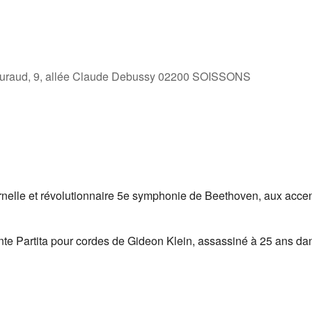
aud, 9, allée Claude Debussy 02200 SOISSONS
le
iCalendar
Office 365
ernelle et révolutionnaire 5e symphonie de Beethoven, aux accen
e Partita pour cordes de Gideon Klein, assassiné à 25 ans da