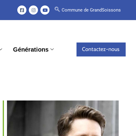
Commune de GrandSoissons
Contactez-nous
Générations