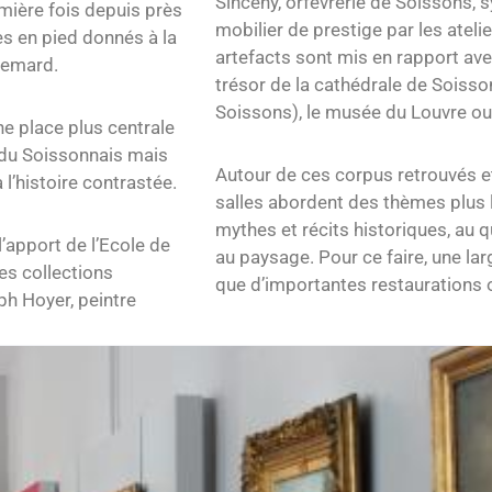
Sinceny, orfèvrerie de Soissons, s
mière fois depuis près
mobilier de prestige par les ate
s en pied donnés à la
artefacts sont mis en rapport a
blemard.
trésor de la cathédrale de Soisso
Soissons), le musée du Louvre ou
e place plus centrale
s du Soissonnais mais
Autour de ces corpus retrouvés et
 l’histoire contrastée.
salles abordent des thèmes plus la
mythes et récits historiques, au 
l’apport de l’Ecole de
au paysage. Pour ce faire, une lar
es collections
que d’importantes restaurations o
h Hoyer, peintre