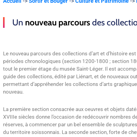
Accueil
->
Sortir et Bouger
->
Culture et Patrimoine
->
Un
nouveau parcours
des collectio
Le nouveau parcours des collections d’art et d’histoire est
périodes chronologiques (section 1200-1800 ; section 1
tout le premier étage du musée Saint-Léger. Il est accom
guide des collections, édité par Liénart, et de nouveaux o
permettant d’appréhender les collections d’arts graphiqu
nouveau.
La première section consacrée aux oeuvres et objets datés 
XVIIIe siècles donne l’occasion de redécouvrir nombres de
réserves, à commencer par un bel ensemble de sculpture
du territoire soissonnais. La seconde section, forte de ch