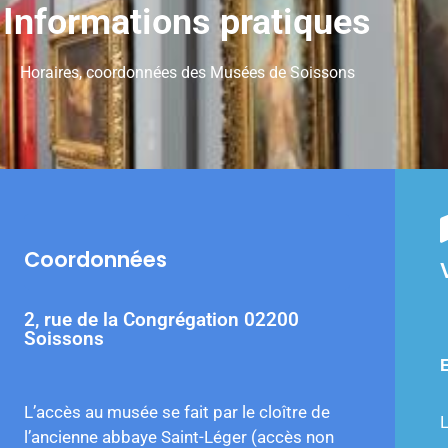
Informations pratiques
Horaires, coordonnées des Musées de Soissons
Coordonnées
2, rue de la Congrégation 02200
Soissons
L’accès au musée se fait par le cloître de
L
l’ancienne abbaye Saint-Léger (accès non