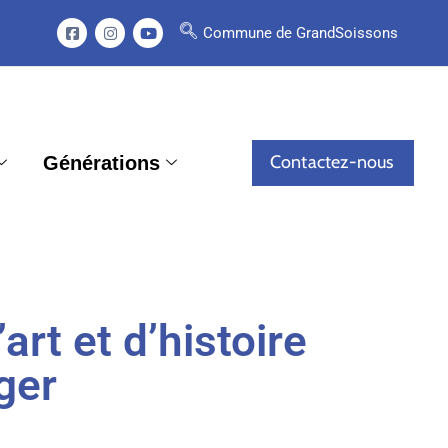
Commune de GrandSoissons
Contactez-nous
Générations
rt et d’histoire
ger