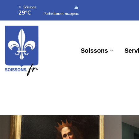
Soissons
29°C
Partiellement nuageux
Soissons
Serv