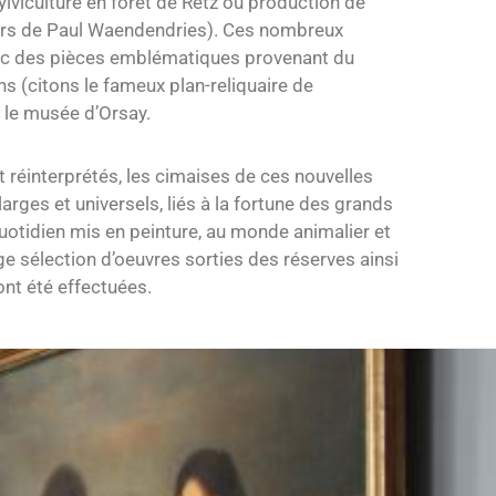
ylviculture en forêt de Retz ou production de
liers de Paul Waendendries). Ces nombreux
vec des pièces emblématiques provenant du
ns (citons le fameux plan-reliquaire de
 le musée d’Orsay.
 réinterprétés, les cimaises de ces nouvelles
rges et universels, liés à la fortune des grands
quotidien mis en peinture, au monde animalier et
ge sélection d’oeuvres sorties des réserves ainsi
nt été effectuées.