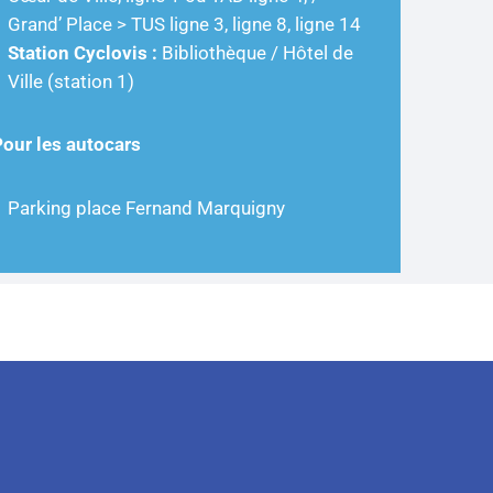
Grand’ Place > TUS ligne 3, ligne 8, ligne 14
Station Cyclovis :
Bibliothèque / Hôtel de
Ville (station 1)
Pour les autocars
Parking place Fernand Marquigny