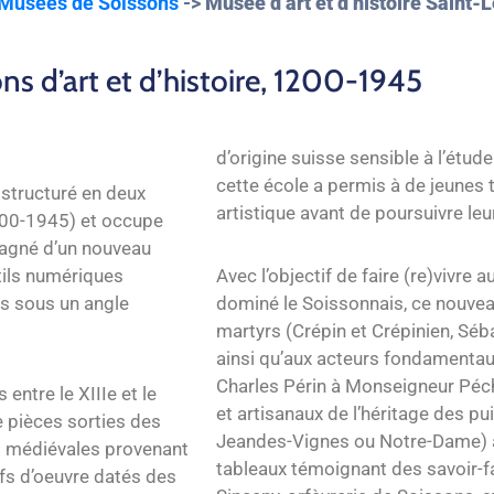
Musées de Soissons
->
Musée d’art et d’histoire Saint-
ns d’art et d’histoire, 1200-1945
d’origine suisse sensible à l’étude
cette école a permis à de jeunes
 structuré en deux
artistique avant de poursuivre leur
800-1945) et occupe
pagné d’un nouveau
utils numériques
Avec l’objectif de faire (re)vivre
es sous un angle
dominé le Soissonnais, ce nouvea
martyrs (Crépin et Crépinien, Séba
ainsi qu’aux acteurs fondamentau
Charles Périn à Monseigneur Péc
entre le XIIIe et le
et artisanaux de l’héritage des p
 pièces sorties des
Jeandes-Vignes ou Notre-Dame) a
s médiévales provenant
tableaux témoignant des savoir-fai
efs d’oeuvre datés des