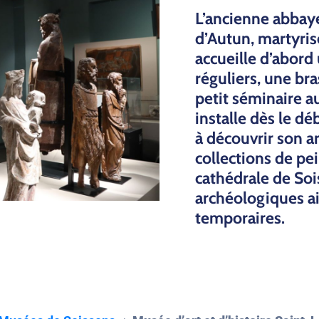
L’ancienne abbay
d’Autun, martyri
accueille d’abo
réguliers, une bras
petit
séminaire au 
installe dès le d
à découvrir son a
collections de pei
cathédrale de
Soi
archéologiques ai
temporaires.