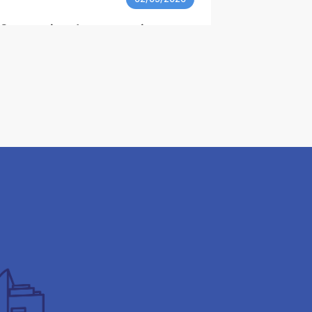
- Convention de partenariat
Voir le PDF
02/09/2026
cal des territoires Oise & Aisne
Voir le PDF
02/09/2026