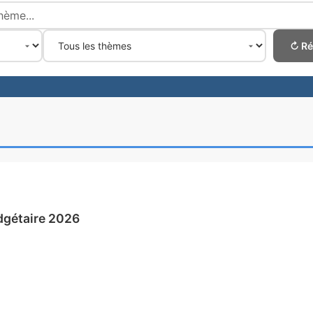
↻ Réi
udgétaire 2026