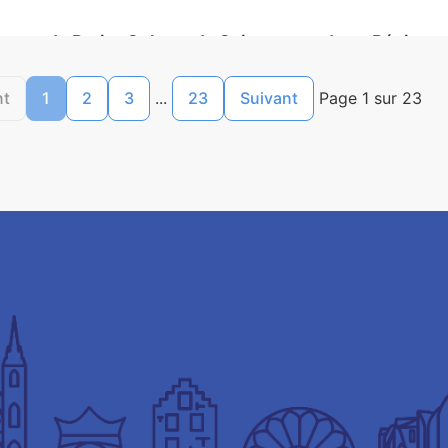
ure et de Petite Culture de Soissons et de sa Région 
nt
1
2
3
...
23
Suivant
Page 1 sur 23
rtage foncier entre l’Etablissement Public Foncier Lo