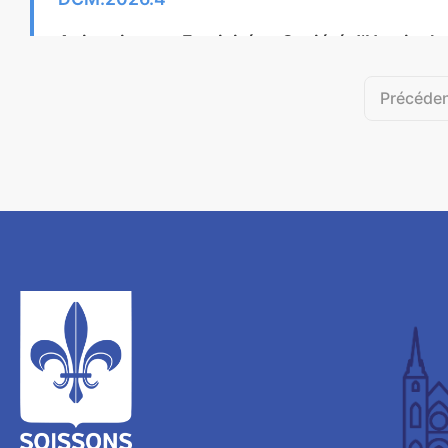
Animations et Festivités – Société d’Horticult
Thème:
AFFAIRES FINANCIERES
Précéde
DCM.2026.5
Urbanisme - Avenant n°6 à la convention de po
et la Commune de Soissons
Thème:
URBANISME
DCM.2026.6