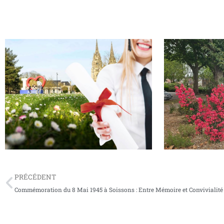
Bac et Brevet 2026 : la Ville de Soissons
Soissons, cité-jar
mettra à l’honneur ses jeunes diplômés
star de l’été !
PRÉCÉDENT
Commémoration du 8 Mai 1945 à Soissons : Entre Mémoire et Convivialité