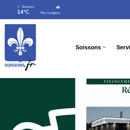
Soissons
14°C
Peu nuageux
Soissons
Serv