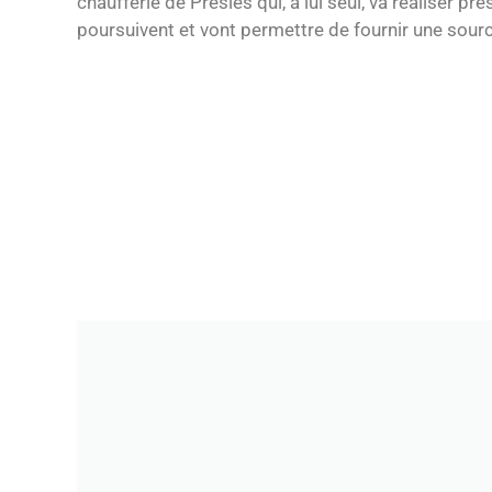
chaufferie de Presles qui, à lui seul, va réalise
poursuivent et vont permettre de fournir une sour