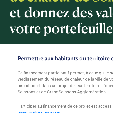
Permettre aux habitants du territoire
Ce financement participatif permet, à ceux qui le s
verdissement du réseau de chaleur de la ville de So
circuit court dans un projet de leur territoire : l
Soissons et de GrandSoissons Agglomération.
Participer au financement de ce projet est accessib
www.lendosphere.com