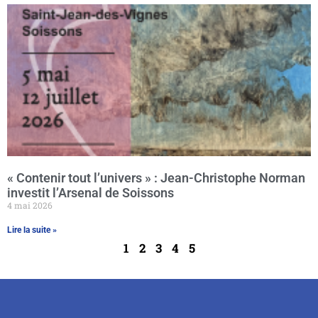
« Contenir tout l’univers » : Jean-Christophe Norman
investit l’Arsenal de Soissons
4 mai 2026
Lire la suite »
1
2
3
4
5