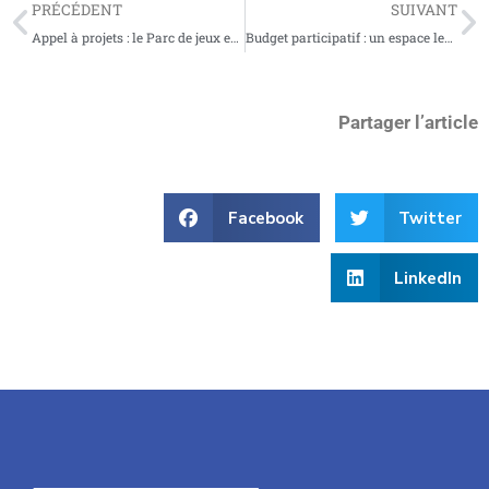
PRÉCÉDENT
SUIVANT
Appel à projets : le Parc de jeux estival revient à Soissons à l’été 2026
Budget participatif : un espace lecture en extérieur prend vie à la bibliothèque de Soissons
Partager l’article
Facebook
Twitter
LinkedIn