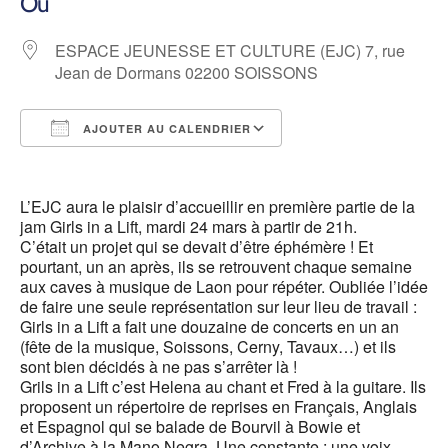
Où
ESPACE JEUNESSE ET CULTURE (EJC) 7, rue
Jean de Dormans 02200 SOISSONS
AJOUTER AU CALENDRIER
Télécharger ICS
Calendrier Google
L’EJC aura le plaisir d’accueillir en première partie de la
jam Girls in a Lift, mardi 24 mars à partir de 21h.
C’était un projet qui se devait d’être éphémère ! Et
pourtant, un an après, ils se retrouvent chaque semaine
aux caves à musique de Laon pour répéter. Oubliée l’idée
de faire une seule représentation sur leur lieu de travail :
Girls in a Lift a fait une douzaine de concerts en un an
(fête de la musique, Soissons, Cerny, Tavaux…) et ils
sont bien décidés à ne pas s’arrêter là !
Grils in a Lift c’est Helena au chant et Fred à la guitare. Ils
proposent un répertoire de reprises en Français, Anglais
et Espagnol qui se balade de Bourvil à Bowie et
d’Archive à la Mano Negra. Une constante : une voix,