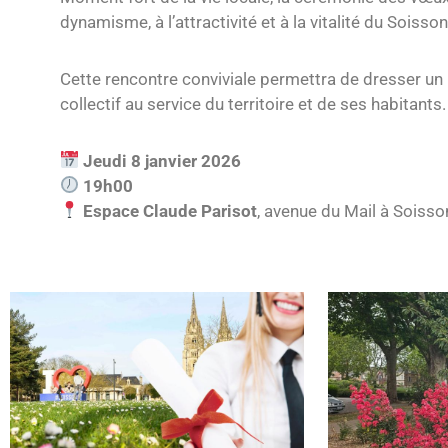
dynamisme, à l’attractivité et à la vitalité du Soisson
Cette rencontre conviviale permettra de dresser un 
collectif au service du territoire et de ses habitants.
Jeudi 8 janvier 2026
19h00
Espace Claude Parisot
, avenue du Mail à Soiss
Bac et Brevet 2026 : la Ville de Soissons
Soissons, cité-jar
mettra à l’honneur ses jeunes diplômés
star de l’été !