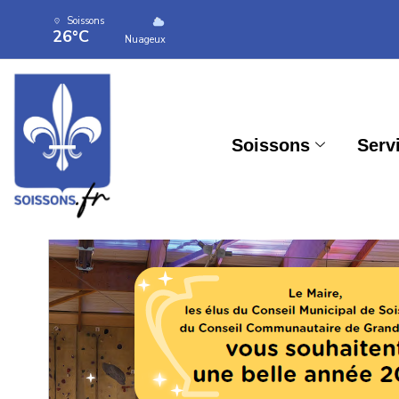
Soissons
26°C
Nuageux
Soissons
Serv