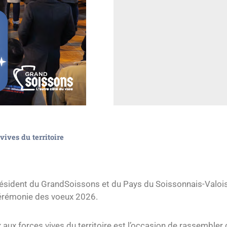
ives du territoire
 Président du GrandSoissons et du Pays du Soissonnais-Valo
cérémonie des voeux 2026.
aux forces vives du territoire est l’occasion de rassembler 