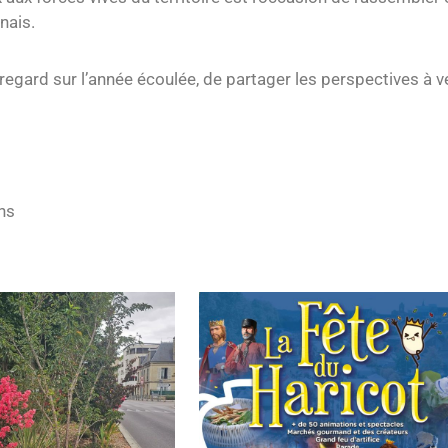
nais.
regard sur l’année écoulée, de partager les perspectives à v
ons
din : Le Lilas des Indes, la
Fête du Haricot 2026